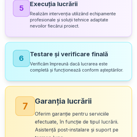
Execuția lucrării
5
Realizăm intervenția utilizând echipamente
profesionale și soluții tehnice adaptate
nevoilor fiecărui proiect.
Testare și verificare finală
6
Verificăm împreună dacă lucrarea este
completă și funcționează conform așteptărilor.
Garanția lucrării
7
Oferim garanție pentru serviciile
efectuate, în funcție de tipul lucrării.
Asistență post-instalare și suport pe