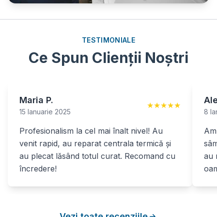
TESTIMONIALE
Ce Spun Clienții Noștri
Maria P.
Al
★
★
★
★
★
15 Ianuarie 2025
8 Ia
Profesionalism la cel mai înalt nivel! Au
Am 
venit rapid, au reparat centrala termică și
sâm
au plecat lăsând totul curat. Recomand cu
au 
încredere!
oam
Vezi toate recenziile