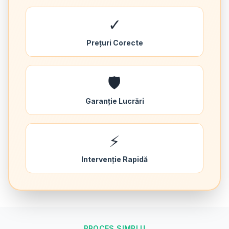
✓
Prețuri Corecte
🛡️
Garanție Lucrări
⚡
Intervenție Rapidă
PROCES SIMPLU