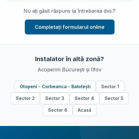
Nu ați găsit răspuns la întrebarea dvs.?
Completați formularul online
Instalator în altă zonă?
Acoperim București și Ilfov
Otopeni - Corbeanca - Balotești
Sector
1
Sector
2
Sector
3
Sector
4
Sector
5
Sector
6
Acasă